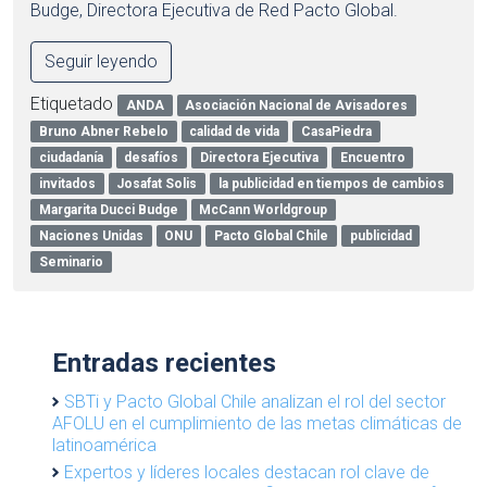
Budge, Directora Ejecutiva de Red Pacto Global.
Seguir leyendo
Etiquetado
ANDA
Asociación Nacional de Avisadores
Bruno Abner Rebelo
calidad de vida
CasaPiedra
ciudadanía
desafíos
Directora Ejecutiva
Encuentro
invitados
Josafat Solis
la publicidad en tiempos de cambios
Margarita Ducci Budge
McCann Worldgroup
Naciones Unidas
ONU
Pacto Global Chile
publicidad
Seminario
Entradas recientes
SBTi y Pacto Global Chile analizan el rol del sector
AFOLU en el cumplimiento de las metas climáticas de
latinoamérica
Expertos y líderes locales destacan rol clave de