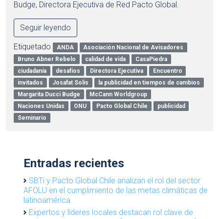
Budge, Directora Ejecutiva de Red Pacto Global.
Seguir leyendo
Etiquetado
ANDA
Asociación Nacional de Avisadores
Bruno Abner Rebelo
calidad de vida
CasaPiedra
ciudadanía
desafíos
Directora Ejecutiva
Encuentro
invitados
Josafat Solis
la publicidad en tiempos de cambios
Margarita Ducci Budge
McCann Worldgroup
Naciones Unidas
ONU
Pacto Global Chile
publicidad
Seminario
Entradas recientes
SBTi y Pacto Global Chile analizan el rol del sector
AFOLU en el cumplimiento de las metas climáticas de
latinoamérica
Expertos y líderes locales destacan rol clave de