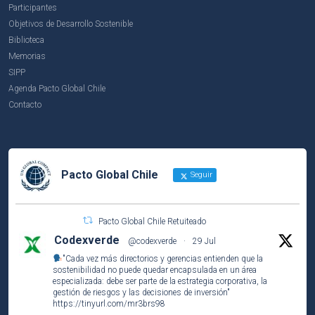
Participantes
Objetivos de Desarrollo Sostenible
Biblioteca
Memorias
SIPP
Agenda Pacto Global Chile
Contacto
Pacto Global Chile
Seguir
Pacto Global Chile Retuiteado
Codexverde
@codexverde
·
29 Jul
"Cada vez más directorios y gerencias entienden que la
sostenibilidad no puede quedar encapsulada en un área
especializada: debe ser parte de la estrategia corporativa, la
gestión de riesgos y las decisiones de inversión"
https://tinyurl.com/mr3brs98