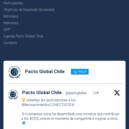
Participantes
Objetivos de Desarrollo Sostenible
Biblioteca
Memorias
SIPP
Agenda Pacto Global Chile
Contacto
Pacto Global Chile
Seguir
Pacto Global Chile
@pactoglobal
·
20h
¡Abiertas las postulaciones a los
#ReconocimientosCONECTA2026
!
Si tu empresa socia ha desarrollado una iniciativa que contribuye
a los
#ODS
, este es el momento de compartirla e inspirar a otros.