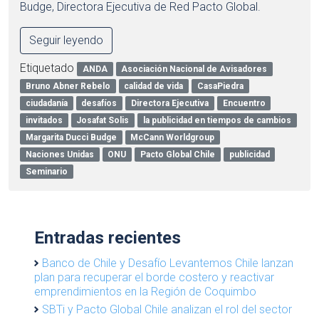
Budge, Directora Ejecutiva de Red Pacto Global.
Seguir leyendo
Etiquetado
ANDA
Asociación Nacional de Avisadores
Bruno Abner Rebelo
calidad de vida
CasaPiedra
ciudadanía
desafíos
Directora Ejecutiva
Encuentro
invitados
Josafat Solis
la publicidad en tiempos de cambios
Margarita Ducci Budge
McCann Worldgroup
Naciones Unidas
ONU
Pacto Global Chile
publicidad
Seminario
Entradas recientes
Banco de Chile y Desafío Levantemos Chile lanzan
plan para recuperar el borde costero y reactivar
emprendimientos en la Región de Coquimbo
SBTi y Pacto Global Chile analizan el rol del sector