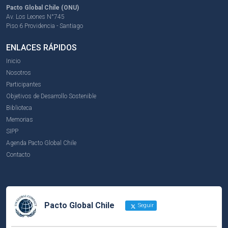
Pacto Global Chile (ONU)
Av. Los Leones N°745
Piso 6 Providencia - Santiago
ENLACES RÁPIDOS
Inicio
Nosotros
Participantes
Objetivos de Desarrollo Sostenible
Biblioteca
Memorias
SIPP
Agenda Pacto Global Chile
Contacto
Pacto Global Chile
Seguir