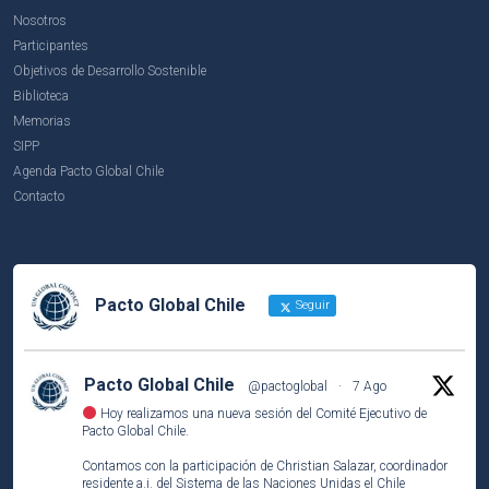
Nosotros
Participantes
Objetivos de Desarrollo Sostenible
Biblioteca
Memorias
SIPP
Agenda Pacto Global Chile
Contacto
Pacto Global Chile
Seguir
Pacto Global Chile
@pactoglobal
·
7 Ago
Hoy realizamos una nueva sesión del Comité Ejecutivo de
Pacto Global Chile.
Contamos con la participación de Christian Salazar, coordinador
residente a.i. del Sistema de las Naciones Unidas el Chile