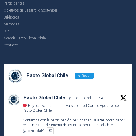
Participantes
Objetivos de Desarrollo Sostenible
Biblioteca
Memorias
SIPP
Agenda Pacto Global Chile
Contacto
Pacto Global Chile
Seguir
Pacto Global Chile
@pactoglobal
·
7 Ago
Hoy realizamos una nueva sesión del Comité Ejecutivo de
Pacto Global Chile.
Contamos con la participación de Christian Salazar, coordinador
residente a.i. del Sistema de las Naciones Unidas el Chile
(@ONUChile).