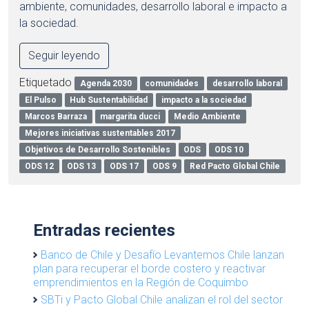
ambiente, comunidades, desarrollo laboral e impacto a
la sociedad.
Seguir leyendo
Etiquetado
Agenda 2030
comunidades
desarrollo laboral
El Pulso
Hub Sustentabilidad
impacto a la sociedad
Marcos Barraza
margarita ducci
Medio Ambiente
Mejores iniciativas sustentables 2017
Objetivos de Desarrollo Sostenibles
ODS
ODS 10
ODS 12
ODS 13
ODS 17
ODS 9
Red Pacto Global Chile
Entradas recientes
Banco de Chile y Desafío Levantemos Chile lanzan
plan para recuperar el borde costero y reactivar
emprendimientos en la Región de Coquimbo
SBTi y Pacto Global Chile analizan el rol del sector