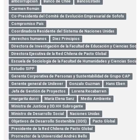
anticorrupción
Banco de Chile
BancoEstado
Carmen Román
Co-Presidenta del Comité de Evolución Empresarial de Sofofa
Compromiso País
Coordinadora Residente del Sistema de Naciones Unidas
derechos humanos
Diez Principios
Directora de Investigación de la Facultad de Educación y Ciencias Socia
Directora Ejecutiva de la Red Chilena de Pacto Global
Escuela de Sociología de la Facultad de Humanidades y Ciencias Social
Estudio SIPP
Gerenta Corporativa de Personas y Sustentabilidad de Grupo CAP
Gerente general de Unilever
Gonzalo Guzman
Hans Eben
Jefa de Gestión de Proyectos
Lorena Recabarren
margarita ducci
María Elena Sanz
Medio Ambiente
Ministra de Justicia y DD.HH Subrogante
Ministro de Desarrollo Social
Naciones Unidas
Objetivos de Desarrollo Sostenible (ODS)
Pacto Global
Presidente de la Red Chilena de Pacto Global
Prorrector de la Universidad Andrés Bello