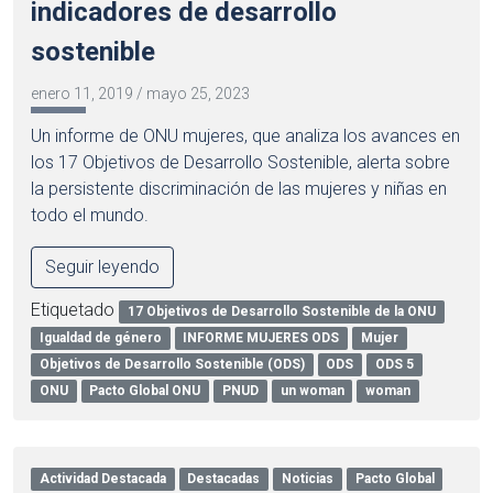
indicadores de desarrollo
sostenible
enero 11, 2019
/
mayo 25, 2023
Un informe de ONU mujeres, que analiza los avances en
los 17 Objetivos de Desarrollo Sostenible, alerta sobre
la persistente discriminación de las mujeres y niñas en
todo el mundo.
Seguir leyendo
Etiquetado
17 Objetivos de Desarrollo Sostenible de la ONU
Igualdad de género
INFORME MUJERES ODS
Mujer
Objetivos de Desarrollo Sostenible (ODS)
ODS
ODS 5
ONU
Pacto Global ONU
PNUD
un woman
woman
Actividad Destacada
Destacadas
Noticias
Pacto Global