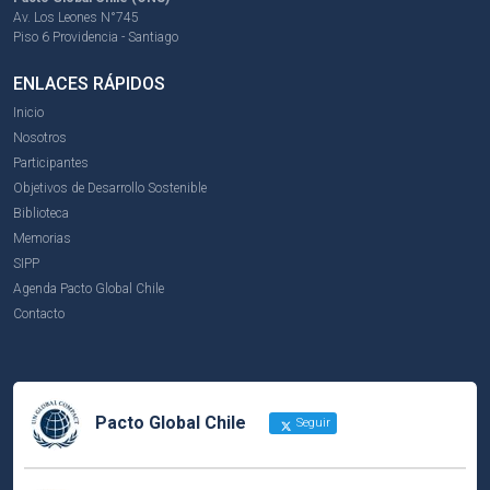
Av. Los Leones N°745
Piso 6 Providencia - Santiago
ENLACES RÁPIDOS
Inicio
Nosotros
Participantes
Objetivos de Desarrollo Sostenible
Biblioteca
Memorias
SIPP
Agenda Pacto Global Chile
Contacto
Pacto Global Chile
Seguir