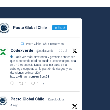
Pacto Global Chile
Seguir
Pacto Global Chile Retuiteado
Codexverde
@codexverde
·
29 Jul
"Cada vez más directorios y gerencias entienden
que la sostenibilidad no puede quedar encapsulada
en un área especializada: debe ser parte de la
estrategia corporativa, la gestión de riesgos y las
decisiones de inversión"
https://tinyurl.com/mr3brs98
1
1
X
Pacto Global Chile
@pactoglobal
·
4 Ago