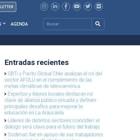
SLETTER
Search
S
AGENDA
Entradas recientes
SBTi y Pacto Global Chile analizan el rol del
sector AFOLU en el cumplimiento de las
metas climáticas de latinoamérica
Expertos y líderes locales destacan rol
clave de alianza público-privada y definen
principales desafíos para mejorar la
educación en La Araucanía
Líderes de distintos sectores coinciden: el
diálogo será clave para el futuro del trabajo
Sodimac fue en apoyo de sus trabajadores