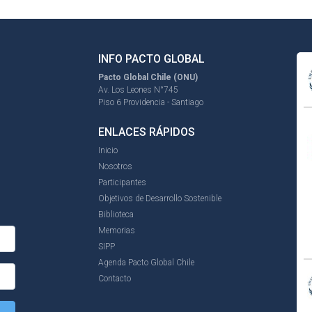
INFO PACTO GLOBAL
Pacto Global Chile (ONU)
Av. Los Leones N°745
Piso 6 Providencia - Santiago
ENLACES RÁPIDOS
Inicio
Nosotros
Participantes
Objetivos de Desarrollo Sostenible
Biblioteca
Memorias
SIPP
Agenda Pacto Global Chile
Contacto