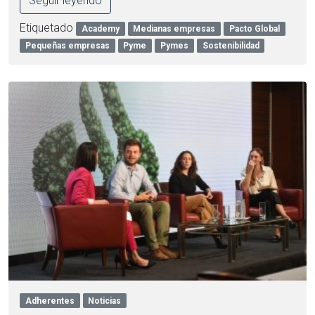
Seguir leyendo
Etiquetado
Academy
Medianas empresas
Pacto Global
Pequeñas empresas
Pyme
Pymes
Sostenibilidad
Adherentes
Noticias