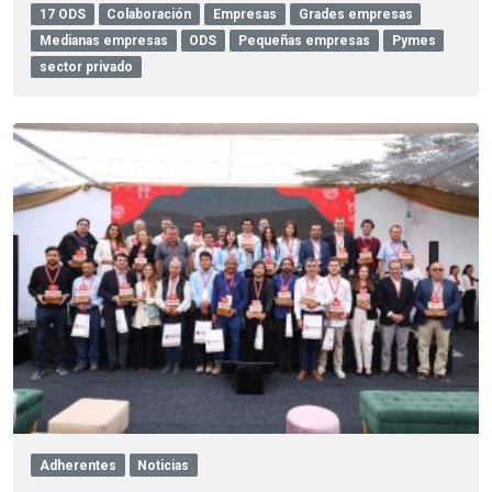
17 ODS
Colaboración
Empresas
Grades empresas
Medianas empresas
ODS
Pequeñas empresas
Pymes
sector privado
Adherentes
Noticias