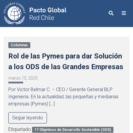
Search
Me
Columnas
Rol de las Pymes para dar Solución
a los ODS de las Grandes Empresas
marzo 10, 2025
Por Victor Belmar C. – CEO / Gerente General BLP
Ingenieria. En la actualidad, las pequeñas y medianas
empresas (Pymes) […]
Seguir leyendo
Etiquetado
17 Objetivos de Desarrollo Sostenible (ODS)