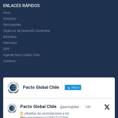
ENLACES RÁPIDOS
Inicio
Nosotros
Participantes
Objetivos de Desarrollo Sostenible
Biblioteca
Memorias
SIPP
Agenda Pacto Global Chile
Contacto
Pacto Global Chile
Seguir
Pacto Global Chile
@pactoglobal
·
14h
¡Abiertas las postulaciones a los
#ReconocimientosCONECTA2026
!