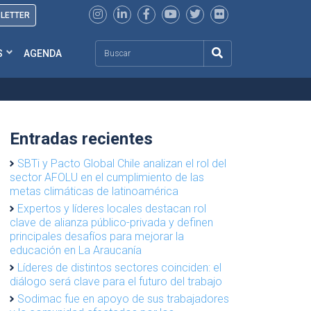
SLETTER
Search
S
AGENDA
Entradas recientes
SBTi y Pacto Global Chile analizan el rol del
sector AFOLU en el cumplimiento de las
metas climáticas de latinoamérica
Expertos y líderes locales destacan rol
clave de alianza público-privada y definen
principales desafíos para mejorar la
educación en La Araucanía
Líderes de distintos sectores coinciden: el
diálogo será clave para el futuro del trabajo
Sodimac fue en apoyo de sus trabajadores