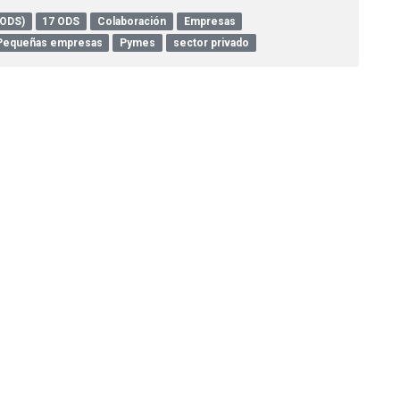
(ODS)
17 ODS
Colaboración
Empresas
Pequeñas empresas
Pymes
sector privado