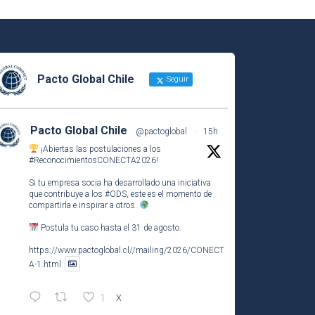
Pacto Global Chile
Seguir
Pacto Global Chile
@pactoglobal
·
15h
¡Abiertas las postulaciones a los
#ReconocimientosCONECTA2026
!
Si tu empresa socia ha desarrollado una iniciativa
que contribuye a los
#ODS
, este es el momento de
compartirla e inspirar a otros.
Postula tu caso hasta el 31 de agosto.
https://www.pactoglobal.cl//mailing/2026/CONECT
A-1.html
1
X