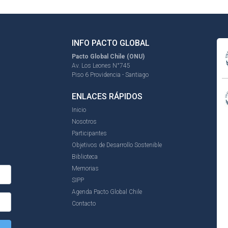
INFO PACTO GLOBAL
Pacto Global Chile (ONU)
Av. Los Leones N°745
Piso 6 Providencia - Santiago
ENLACES RÁPIDOS
Inicio
Nosotros
Participantes
Objetivos de Desarrollo Sostenible
Biblioteca
Memorias
SIPP
Agenda Pacto Global Chile
Contacto