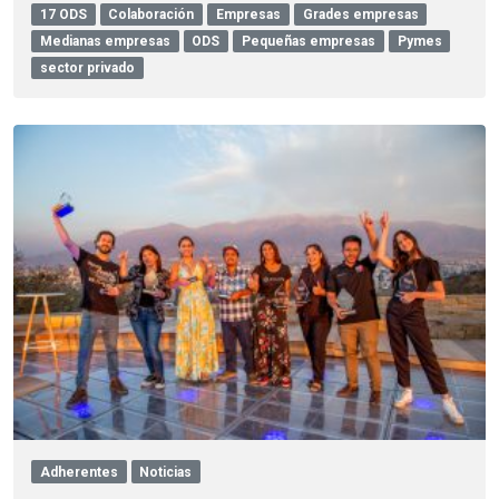
17 ODS
Colaboración
Empresas
Grades empresas
Medianas empresas
ODS
Pequeñas empresas
Pymes
sector privado
Adherentes
Noticias