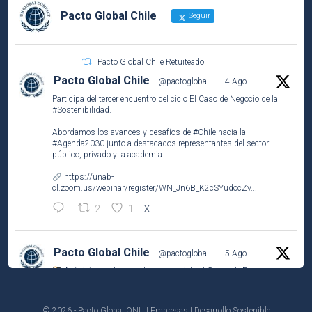
Pacto Global Chile
Seguir
Pacto Global Chile Retuiteado
Pacto Global Chile
@pactoglobal
·
4 Ago
Participa del tercer encuentro del ciclo El Caso de Negocio de la
#Sostenibilidad
.
Abordamos los avances y desafíos de
#Chile
hacia la
#Agenda2030
junto a destacados representantes del sector
público, privado y la academia.
https://unab-
cl.zoom.us/webinar/register/WN_Jn6B_K2cSYudocZv...
2
1
X
Pacto Global Chile
@pactoglobal
·
5 Ago
Así vivimos el encuentro presencial del Grupo de Empresas
Líderes por el
#ODS2
(#HambreCero) en
@NestleCL
.
Analizamos los resultados del Observatorio Nutricional
© 2026 - Pacto Global ONU | Empresas | Desarrollo Sostenible