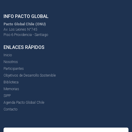
INFO PACTO GLOBAL
Pacto Global Chile (ONU)
Av. Los Leones N°745
Piso 6 Providencia - Santiago
ENLACES RÁPIDOS
Inicio
Nosotros
Participantes
Objetivos de Desarrollo Sostenible
Biblioteca
Memorias
SIPP
Agenda Pacto Global Chile
Contacto