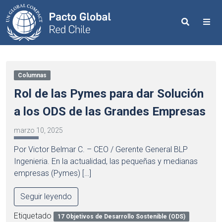
Search
Me
Columnas
Rol de las Pymes para dar Solución
a los ODS de las Grandes Empresas
marzo 10, 2025
Por Victor Belmar C. – CEO / Gerente General BLP
Ingenieria. En la actualidad, las pequeñas y medianas
empresas (Pymes) […]
Seguir leyendo
Etiquetado
17 Objetivos de Desarrollo Sostenible (ODS)