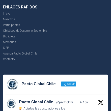
ENLACES RÁPIDOS
Inicio
Nosotros
Participantes
Objetivos de Desarrollo Sostenible
Biblioteca
Memorias
SIPP
Agenda Pacto Global Chile
Contacto
Pacto Global Chile
Seguir
Pacto Global Chile
@pactoglobal
·
6 Ago
¡Abiertas las postulaciones a los