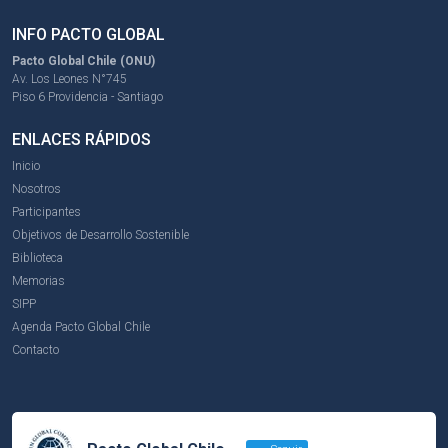
INFO PACTO GLOBAL
Pacto Global Chile (ONU)
Av. Los Leones N°745
Piso 6 Providencia - Santiago
ENLACES RÁPIDOS
Inicio
Nosotros
Participantes
Objetivos de Desarrollo Sostenible
Biblioteca
Memorias
SIPP
Agenda Pacto Global Chile
Contacto