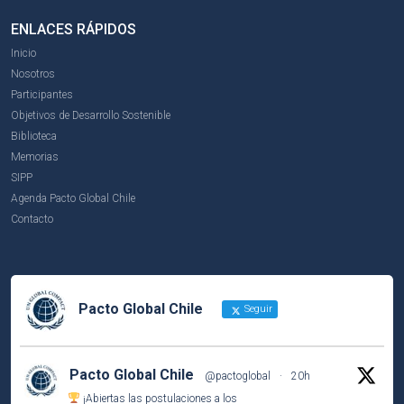
ENLACES RÁPIDOS
Inicio
Nosotros
Participantes
Objetivos de Desarrollo Sostenible
Biblioteca
Memorias
SIPP
Agenda Pacto Global Chile
Contacto
Pacto Global Chile
Seguir
Pacto Global Chile
@pactoglobal
·
20h
¡Abiertas las postulaciones a los