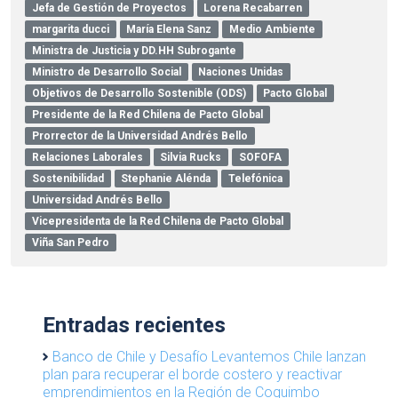
Jefa de Gestión de Proyectos
Lorena Recabarren
margarita ducci
María Elena Sanz
Medio Ambiente
Ministra de Justicia y DD.HH Subrogante
Ministro de Desarrollo Social
Naciones Unidas
Objetivos de Desarrollo Sostenible (ODS)
Pacto Global
Presidente de la Red Chilena de Pacto Global
Prorrector de la Universidad Andrés Bello
Relaciones Laborales
Silvia Rucks
SOFOFA
Sostenibilidad
Stephanie Alénda
Telefónica
Universidad Andrés Bello
Vicepresidenta de la Red Chilena de Pacto Global
Viña San Pedro
Entradas recientes
Banco de Chile y Desafío Levantemos Chile lanzan
plan para recuperar el borde costero y reactivar
emprendimientos en la Región de Coquimbo