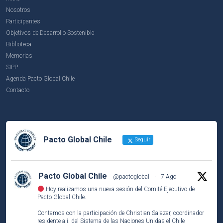
Nosotros
Participantes
Objetivos de Desarrollo Sostenible
Biblioteca
Memorias
SIPP
Agenda Pacto Global Chile
Contacto
Pacto Global Chile
Seguir
Pacto Global Chile
@pactoglobal
·
7 Ago
Hoy realizamos una nueva sesión del Comité Ejecutivo de
Pacto Global Chile.
Contamos con la participación de Christian Salazar, coordinador
residente a.i. del Sistema de las Naciones Unidas el Chile