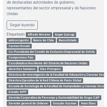
de destacadas autoridades de gobierno,
representantes del sector empresarial y de Naciones
Unidas.
Seguir leyendo
Etiquetado
Alfredo Moreno
Angie Quiroga
anticorrupción
Banco de Chile
BancoEstado
Carmen Román
Co-Presidenta del Comité de Evolución Empresarial de Sofofa
Compromiso País
Coordinadora Residente del Sistema de Naciones Unidas
derechos humanos
Diez Principios
Directora de Investigación de la Facultad de Educación y Ciencias Socia
Directora Ejecutiva de la Red Chilena de Pacto Global
Escuela de Sociología de la Facultad de Humanidades y Ciencias Social
Estudio SIPP
Gerenta Corporativa de Personas y Sustentabilidad de Grupo CAP
Gerente general de Unilever
Gonzalo Guzman
Hans Eben