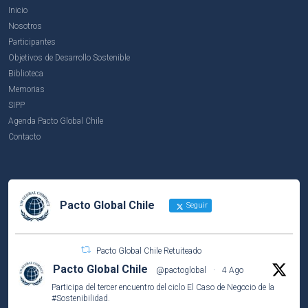
Inicio
Nosotros
Participantes
Objetivos de Desarrollo Sostenible
Biblioteca
Memorias
SIPP
Agenda Pacto Global Chile
Contacto
Pacto Global Chile
Seguir
Pacto Global Chile Retuiteado
Pacto Global Chile
@pactoglobal
·
4 Ago
Participa del tercer encuentro del ciclo El Caso de Negocio de la
#Sostenibilidad
.