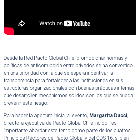
Desde la Red Pacto Global Chile, promocionar normas y
políticas de anticorrupción entre privados se ha convertido
en una prioridad con la que se espera incentivar la
transparencia para fortalecer a las instituciones en sus
estructuras organizacionales con buenas prácticas internas
que desarrollen mecanismos sólidos con los que se pueda
prevenir este riesgo.
Para hacer la apertura inicial al evento,
Margarita Ducci
,
directora ejecutiva de Pacto Global Chile indicó: “es
importante abordar este tema como parte de los cuatros
Principios Rectores de Pacto Global y del ODS 16, si bien