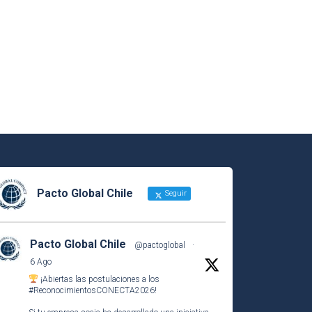
Pacto Global Chile
Seguir
Pacto Global Chile
@pactoglobal
·
6 Ago
¡Abiertas las postulaciones a los
#ReconocimientosCONECTA2026
!