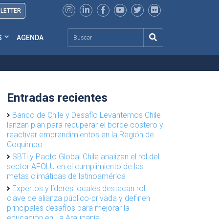
SLETTER
Search
S
AGENDA
Entradas recientes
Banco de Chile y Desafío Levantemos Chile
lanzan plan para recuperar el borde costero y
reactivar emprendimientos en la Región de
Coquimbo
SBTi y Pacto Global Chile analizan el rol del
sector AFOLU en el cumplimiento de las
metas climáticas de latinoamérica
Expertos y líderes locales destacan rol
clave de alianza público-privada y definen
principales desafíos para mejorar la
educación en La Araucanía