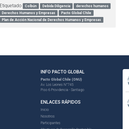
Etiquetado
Colbún
Debida Diligencia
derechos humanos
Derechos Humanos y Empresas
Pacto Global Chile
Plan de Acción Nacional de Derechos Humanos y Empresas
INFO PACTO GLOBAL
Pacto Global Chile (ONU)
Av. Los Leones N°745
Piso 6 Providencia - Santiago
ENLACES RÁPIDOS
Inicio
Nosotros
Participantes