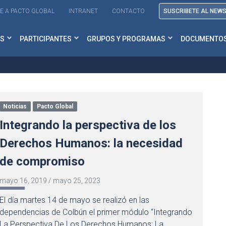
E A PACTO GLOBAL
INTRANET
CONTACTO
SUSCRIBETE AL NEW
S
PARTICIPANTES
GRUPOS Y PROGRAMAS
DOCUMENTO
Noticias
Pacto Global
Integrando la perspectiva de los
Derechos Humanos: la necesidad
de compromiso
mayo 16, 2019
/
mayo 25, 2023
El día martes 14 de mayo se realizó en las
dependencias de Colbún el primer módulo “Integrando
La Perspectiva De Los Derechos Humanos: La