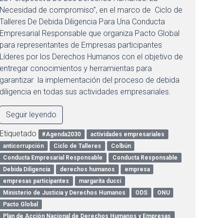
Necesidad de compromiso”, en el marco de Ciclo de
Talleres De Debida Diligencia Para Una Conducta
Empresarial Responsable que organiza Pacto Global
para representantes de Empresas participantes
Líderes por los Derechos Humanos con el objetivo de
entregar conocimientos y herramientas para
garantizar la implementación del proceso de debida
diligencia en todas sus actividades empresariales.
Seguir leyendo
Etiquetado
#Agenda2030
actividades empresariales
anticorrupción
Ciclo de Talleres
Colbún
Conducta Empresarial Responsable
Conducta Responsable
Debida Diligencia
derechos humanos
empresa
empresas participantes
margarita ducci
Ministerio de Justicia y Derechos Humanos
ODS
ONU
Pacto Global
Plan de Acción Nacional de Derechos Humanos y Empresas