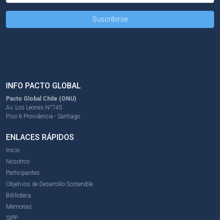
INFO PACTO GLOBAL
Pacto Global Chile (ONU)
Av. Los Leones N°745
Piso 6 Providencia - Santiago
ENLACES RÁPIDOS
Inicio
Nosotros
Participantes
Objetivos de Desarrollo Sostenible
Biblioteca
Memorias
SIPP