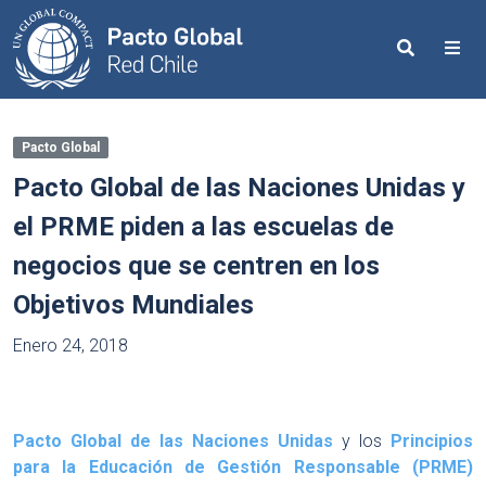
Search
Me
Pacto Global
Pacto Global de las Naciones Unidas y
el PRME piden a las escuelas de
negocios que se centren en los
Objetivos Mundiales
Enero 24, 2018
Pacto Global de las Naciones Unidas
y los
Principios
para la Educación de Gestión Responsable (PRME)