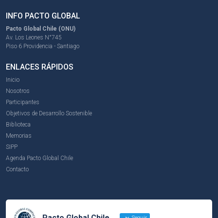
INFO PACTO GLOBAL
Pacto Global Chile (ONU)
Av. Los Leones N°745
Piso 6 Providencia - Santiago
ENLACES RÁPIDOS
Inicio
Nosotros
Participantes
Objetivos de Desarrollo Sostenible
Biblioteca
Memorias
SIPP
Agenda Pacto Global Chile
Contacto
Pacto Global Chile
Seguir