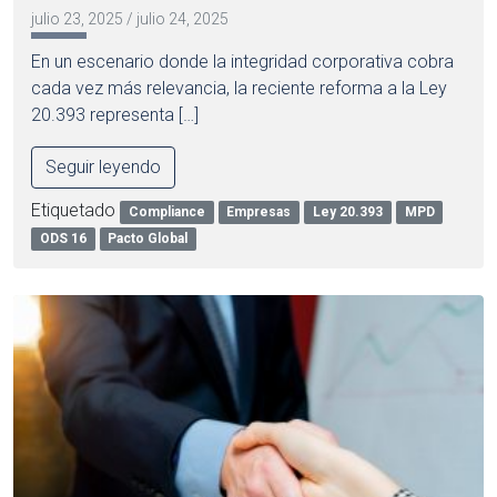
julio 23, 2025
/
julio 24, 2025
En un escenario donde la integridad corporativa cobra
cada vez más relevancia, la reciente reforma a la Ley
20.393 representa […]
Seguir leyendo
Etiquetado
Compliance
Empresas
Ley 20.393
MPD
ODS 16
Pacto Global