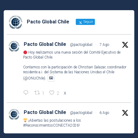
Pacto Global Chile
Seguir
Pacto Global Chile
@pactoglobal
·
7 Ago
Hoy realizamos una nueva sesión del Comité Ejecutivo de
Pacto Global Chile.
Contamos con la participación de Christian Salazar, coordinador
residente a.i. del Sistema de las Naciones Unidas el Chile
(@ONUChile).
1
2
X
Pacto Global Chile
@pactoglobal
·
6 Ago
¡Abiertas las postulaciones a los
#ReconocimientosCONECTA2026
!
Si tu empresa socia ha desarrollado una iniciativa que contribuye