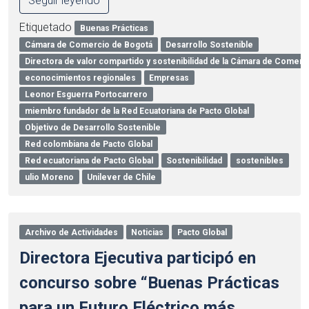
Seguir leyendo
Etiquetado
Buenas Prácticas
Cámara de Comercio de Bogotá
Desarrollo Sostenible
Directora de valor compartido y sostenibilidad de la Cámara de Comerc
econocimientos regionales
Empresas
Leonor Esguerra Portocarrero
miembro fundador de la Red Ecuatoriana de Pacto Global
Objetivo de Desarrollo Sostenible
Red colombiana de Pacto Global
Red ecuatoriana de Pacto Global
Sostenibilidad
sostenibles
ulio Moreno
Unilever de Chile
Archivo de Actividades
Noticias
Pacto Global
Directora Ejecutiva participó en
concurso sobre “Buenas Prácticas
para un Futuro Eléctrico más