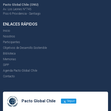
Pacto Global Chile (ONU)
Av. Los Leones N°745
Piso 6 Providencia - Santiago
ENLACES RÁPIDOS
Inicio
Nosotros
Participantes
Objetivos de Desarrollo Sostenible
Biblioteca
Memorias
SIPP
Agenda Pacto Global Chile
Contacto
Pacto Global Chile
Seguir