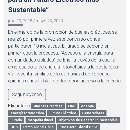
Sustentable”
julio 19, 2018
/
mayo 25, 2023
En el marco de la promoción de buenas prácticas, se
realizó por primera vez este concurso donde
participaron 10 iniciativas. El jurado seleccionó en
primer lugar, la propuesta “Acceso a la energía para
comunidades aisladas” de Enel, a través de la cual la
empresa dotó de energía fotovoltaica a la posta local
y a noventa familias de la comunidad de Toconce,
quienes nunca habían contado con acceso a la energía.
Seguir leyendo
Etiquetado
Buenas Prácticas
Enel
energía
energía fotovoltaica
Futuro Eléctrico
Generadoras
Jurado
margarita ducci
Objetivos de Desarrollo Sostenible
ODS
Pacto Global Chile
Red Pacto Global Chile