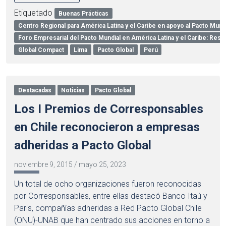
Etiquetado
Buenas Prácticas
Centro Regional para América Latina y el Caribe en apoyo al Pacto Mund
Foro Empresarial del Pacto Mundial en América Latina y el Caribe: Respo
Global Compact
Lima
Pacto Global
Perú
Destacadas
Noticias
Pacto Global
Los I Premios de Corresponsables
en Chile reconocieron a empresas
adheridas a Pacto Global
noviembre 9, 2015
/
mayo 25, 2023
Un total de ocho organizaciones fueron reconocidas
por Corresponsables, entre ellas destacó Banco Itaú y
Paris, compañías adheridas a Red Pacto Global Chile
(ONU)-UNAB que han centrado sus acciones en torno a