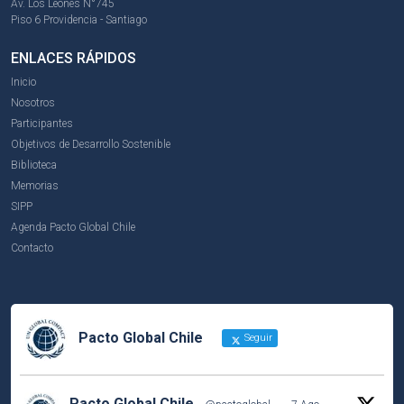
Av. Los Leones N°745
Piso 6 Providencia - Santiago
ENLACES RÁPIDOS
Inicio
Nosotros
Participantes
Objetivos de Desarrollo Sostenible
Biblioteca
Memorias
SIPP
Agenda Pacto Global Chile
Contacto
Pacto Global Chile
Seguir
Pacto Global Chile