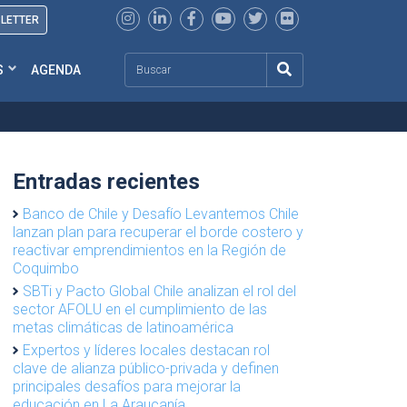
SLETTER
Search
S
AGENDA
Entradas recientes
Banco de Chile y Desafío Levantemos Chile
lanzan plan para recuperar el borde costero y
reactivar emprendimientos en la Región de
Coquimbo
SBTi y Pacto Global Chile analizan el rol del
sector AFOLU en el cumplimiento de las
metas climáticas de latinoamérica
Expertos y líderes locales destacan rol
clave de alianza público-privada y definen
principales desafíos para mejorar la
educación en La Araucanía