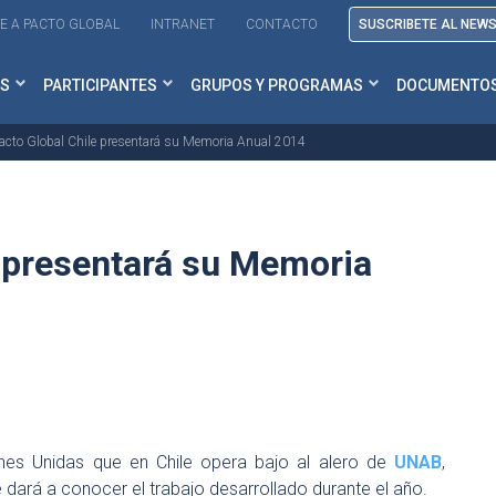
E A PACTO GLOBAL
INTRANET
CONTACTO
SUSCRIBETE AL NEW
S
PARTICIPANTES
GRUPOS Y PROGRAMAS
DOCUMENTO
acto Global Chile presentará su Memoria Anual 2014
e presentará su Memoria
nes Unidas que en Chile opera bajo al alero de
UNAB
,
 dará a conocer el trabajo desarrollado durante el año.