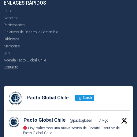
ENLACES RÁPIDOS
Inicio
Nosotros
Participantes
Objetivos de Desarrollo Sostenible
Biblioteca
Memorias
SIPP
Agenda Pacto Global Chile
Contacto
Pacto Global Chile
Seguir
Pacto Global Chile
@pactoglobal
·
7 Ago
Hoy realizamos una nueva sesión del Comité Ejecutivo de
Pacto Global Chile.