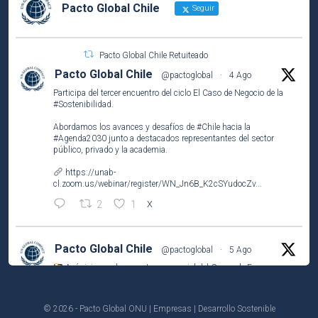
Pacto Global Chile
Seguir
Pacto Global Chile Retuiteado
Pacto Global Chile
@pactoglobal
·
4 Ago
Participa del tercer encuentro del ciclo El Caso de Negocio de la
#Sostenibilidad
.
Abordamos los avances y desafíos de
#Chile
hacia la
#Agenda2030
junto a destacados representantes del sector
público, privado y la academia.
https://unab-
cl.zoom.us/webinar/register/WN_Jn6B_K2cSYudocZv...
2
1
X
Pacto Global Chile
@pactoglobal
·
5 Ago
Así vivimos el encuentro presencial del Grupo de Empresas
Líderes por el
#ODS2
(#HambreCero) en
@NestleCL
.
Analizamos los resultados del Observatorio Nutricional
© 2026 - Pacto Global ONU | Empresas | Desarrollo Sostenible
(@ufinisterrae) y definimos prioridades y acciones para 2026-