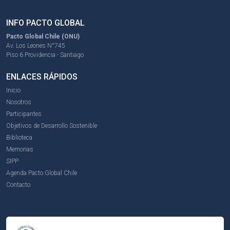
INFO PACTO GLOBAL
Pacto Global Chile (ONU)
Av. Los Leones N°745
Piso 6 Providencia - Santiago
ENLACES RÁPIDOS
Inicio
Nosotros
Participantes
Objetivos de Desarrollo Sostenible
Biblioteca
Memorias
SIPP
Agenda Pacto Global Chile
Contacto