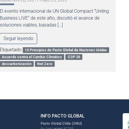
septiembre 28, 2021
/
mayo 25, 2023
El evento internacional de UN Global Compact “Uniting
Business LIVE” de este año, discutió el avance de
soluciones viables, basadas […]
Seguir leyendo
Etiquetado
10 Principios de Pacto Global de Naciones Unidas
Acuerdo contra el Cambio Climático
COP 26
descarbonización
Net Zero
INFO PACTO GLOBAL
Pacto Global Chile (ONU)
Av. Los Leones N°745