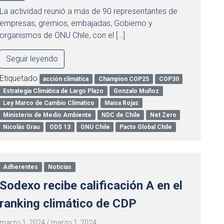
La actividad reunió a más de 90 representantes de
empresas, gremios, embajadas, Gobierno y
organismos de ONU Chile, con el […]
Seguir leyendo
Etiquetado
acción climática
Champion COP25
COP30
Estrategia Climática de Largo Plazo
Gonzalo Muñoz
Ley Marco de Cambio Climático
Maisa Rojas
Ministerio de Medio Ambiente
NDC de Chile
Net Zero
Nicolás Grau
ODS 13
ONU Chile
Pacto Global Chile
Adherentes
Noticias
Sodexo recibe calificación A en el
ranking climático de CDP
marzo 1, 2024
/
marzo 1, 2024