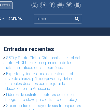
SLETTER
Search
S
AGENDA
Entradas recientes
SBTi y Pacto Global Chile analizan el rol del
sector AFOLU en el cumplimiento de las
metas climáticas de latinoamérica
Expertos y líderes locales destacan rol
clave de alianza público-privada y definen
principales desafíos para mejorar la
educación en La Araucanía
Líderes de distintos sectores coinciden: el
diálogo será clave para el futuro del trabajo
Sodimac fue en apoyo de sus trabajadores