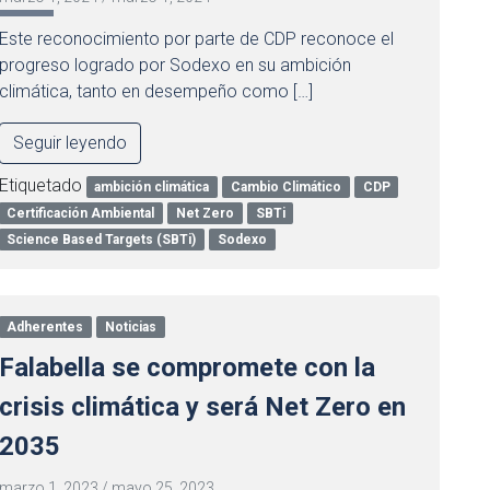
Este reconocimiento por parte de CDP reconoce el
progreso logrado por Sodexo en su ambición
climática, tanto en desempeño como […]
Seguir leyendo
Etiquetado
ambición climática
Cambio Climático
CDP
Certificación Ambiental
Net Zero
SBTi
Science Based Targets (SBTi)
Sodexo
Adherentes
Noticias
Falabella se compromete con la
crisis climática y será Net Zero en
2035
marzo 1, 2023
/
mayo 25, 2023