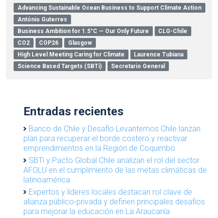
Advancing Sustainable Ocean Business to Support Climate Action
António Guterres
Business Ambition for 1.5°C — Our Only Future
CLG-Chile
CO2
COP26
Glasgow
High Level Meeting Caring for Climate
Laurence Tubiana
Science Based Targets (SBTi)
Secretario General
Entradas recientes
Banco de Chile y Desafío Levantemos Chile lanzan
plan para recuperar el borde costero y reactivar
emprendimientos en la Región de Coquimbo
SBTi y Pacto Global Chile analizan el rol del sector
AFOLU en el cumplimiento de las metas climáticas de
latinoamérica
Expertos y líderes locales destacan rol clave de
alianza público-privada y definen principales desafíos
para mejorar la educación en La Araucanía