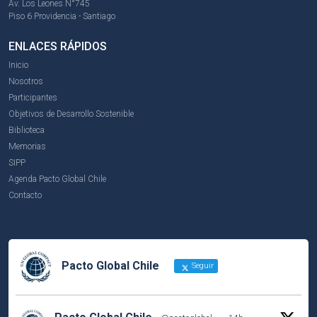
Av. Los Leones N°745
Piso 6 Providencia - Santiago
ENLACES RÁPIDOS
Inicio
Nosotros
Participantes
Objetivos de Desarrollo Sostenible
Biblioteca
Memorias
SIPP
Agenda Pacto Global Chile
Contacto
Pacto Global Chile
Seguir