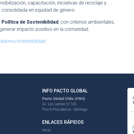
ibilización, capacitación, iniciativas de reciclaje y
a consolidada en equidad de género.
u
Política de Sostenibilidad
, con criterios ambientales,
 generar impacto positivo en la comunidad.
jadores/sostenibilidad
INFO PACTO GLOBAL
Pacto Global Chile (ONU)
Av. Los Leones N°745
Piso 6 Providencia - Santiago
ENLACES RÁPIDOS
Inicio