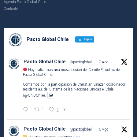
Agenda Pacto Global Chile
Contacto
Pacto Global Chile
Seguir
Pacto Global Chile
@pactoglobal
·
7 Ago
Hoy realizamos una nueva sesión del Comité Ejecutivo de
Pacto Global Chile.
Contamos con la participación de Christian Salazar, coordinador
residente a.i. del Sistema de las Naciones Unidas el Chile
(@ONUChile).
1
2
X
Pacto Global Chile
@pactoglobal
·
6 Ago