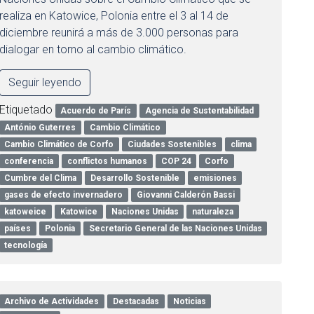
realiza en Katowice, Polonia entre el 3 al 14 de
diciembre reunirá a más de 3.000 personas para
dialogar en torno al cambio climático.
Seguir leyendo
Etiquetado
Acuerdo de París
Agencia de Sustentabilidad
António Guterres
Cambio Climático
Cambio Climático de Corfo
Ciudades Sostenibles
clima
conferencia
conflictos humanos
COP 24
Corfo
Cumbre del Clima
Desarrollo Sostenible
emisiones
gases de efecto invernadero
Giovanni Calderón Bassi
katoweice
Katowice
Naciones Unidas
naturaleza
países
Polonia
Secretario General de las Naciones Unidas
tecnología
Archivo de Actividades
Destacadas
Noticias