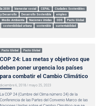
da 2030
bienestar social
CEPAL
Ciudades Sostenibles
y Desarrollo
Desarrollo Sostenible
empleo
Medio Ambiente
Naciones Unidas
ODS
Pacto Global
sostenibilidad urbana
sostenible
sustentabilidad
Pacto Global
Pacto Global
COP 24: Las metas y objetivos que
deben poner urgencia los países
para combatir el Cambio Climático
diciembre 6, 2018
/
mayo 25, 2023
La COP 24 (Cumbre del Clima número 24) de la
Conferencia de las Partes del Convenio Marco de las
Naciones Unidas sobre el Cambio Climático que se