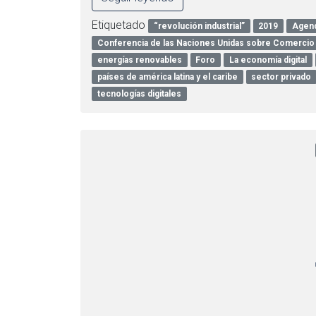
Etiquetado
“revolución industrial”
2019
Agen
Conferencia de las Naciones Unidas sobre Comercio 
energías renovables
Foro
La economía digital
países de américa latina y el caribe
sector privado
tecnologías digitales