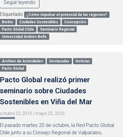
Seguir leyendo
Etiquetado
¿Cómo impulsar el potencial de las regiones?
Biobío
Ciudades Sostenibles
Concepción
Pacto Global Chile
Seminario Regional
Universidad Andrés Bello
Archivo de Actividades
Destacadas
Noticias
Pacto Global
Pacto Global realizó primer
seminario sobre Ciudades
Sostenibles en Viña del Mar
octubre 22, 2015
/
mayo 25, 2023
El pasado martes 20 de octubre, la Red Pacto Global
Chile junto a su Consejo Regional de Valparaíso,