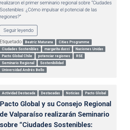
realizaron el primer seminario regional sobre “Ciudades
Sostenibles: ¿Cómo impulsar el potencial de las
regiones?”
Seguir leyendo
Etiquetado
Beatriz Maturana
Cities Programme
Ciudades Sostenibles
margarita ducci
Naciones Unidas
Pacto Global Chile
potenciar regiones
RSE
Seminario Regional
Sostenibilidad
Universidad Andrés Bello
Actividad Destacada
Destacadas
Noticias
Pacto Global
Pacto Global y su Consejo Regional
de Valparaíso realizarán Seminario
sobre “Ciudades Sostenibles: