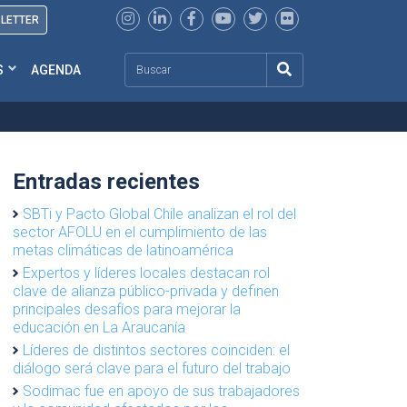
SLETTER
Search
S
AGENDA
Entradas recientes
SBTi y Pacto Global Chile analizan el rol del
sector AFOLU en el cumplimiento de las
metas climáticas de latinoamérica
Expertos y líderes locales destacan rol
clave de alianza público-privada y definen
principales desafíos para mejorar la
educación en La Araucanía
Líderes de distintos sectores coinciden: el
diálogo será clave para el futuro del trabajo
Sodimac fue en apoyo de sus trabajadores