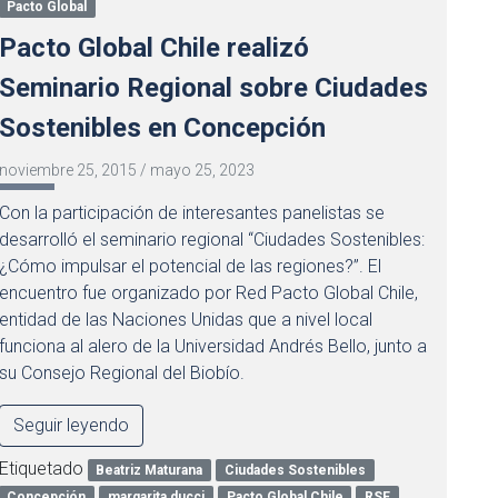
Pacto Global
Pacto Global Chile realizó
Seminario Regional sobre Ciudades
Sostenibles en Concepción
noviembre 25, 2015
/
mayo 25, 2023
Con la participación de interesantes panelistas se
desarrolló el seminario regional “Ciudades Sostenibles:
¿Cómo impulsar el potencial de las regiones?”. El
encuentro fue organizado por Red Pacto Global Chile,
entidad de las Naciones Unidas que a nivel local
funciona al alero de la Universidad Andrés Bello, junto a
su Consejo Regional del Biobío.
Seguir leyendo
Etiquetado
Beatriz Maturana
Ciudades Sostenibles
Concepción
margarita ducci
Pacto Global Chile
RSE