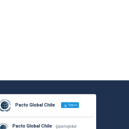
Pacto Global Chile
Seguir
Pacto Global Chile
@pactoglobal
·