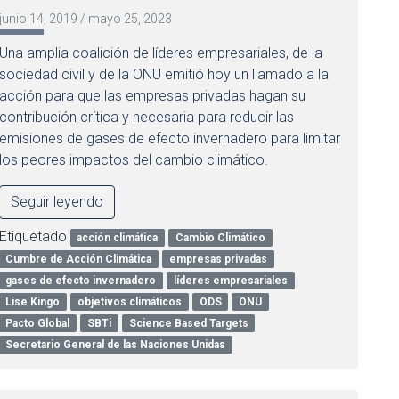
junio 14, 2019
/
mayo 25, 2023
Una amplia coalición de líderes empresariales, de la
sociedad civil y de la ONU emitió hoy un llamado a la
acción para que las empresas privadas hagan su
contribución crítica y necesaria para reducir las
emisiones de gases de efecto invernadero para limitar
los peores impactos del cambio climático.
Seguir leyendo
Etiquetado
acción climática
Cambio Climático
Cumbre de Acción Climática
empresas privadas
gases de efecto invernadero
líderes empresariales
Lise Kingo
objetivos climáticos
ODS
ONU
Pacto Global
SBTi
Science Based Targets
Secretario General de las Naciones Unidas