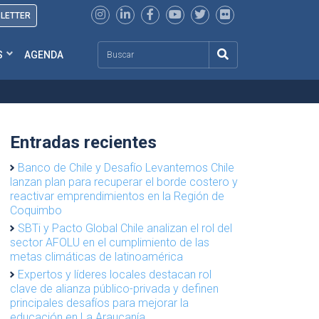
SLETTER
Search
S
AGENDA
Entradas recientes
Banco de Chile y Desafío Levantemos Chile
lanzan plan para recuperar el borde costero y
reactivar emprendimientos en la Región de
Coquimbo
SBTi y Pacto Global Chile analizan el rol del
sector AFOLU en el cumplimiento de las
metas climáticas de latinoamérica
Expertos y líderes locales destacan rol
clave de alianza público-privada y definen
principales desafíos para mejorar la
educación en La Araucanía