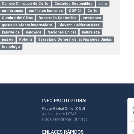
Cambio Climático de Corfo
Ciudades Sostenibles
clima
conferencia
conflictos humanos
COP 24
Corfo
Cumbre del Clima
Desarrollo Sostenible
emisiones
gases de efecto invernadero
Giovanni Calderón Bassi
katoweice
Katowice
Naciones Unidas
naturaleza
países
Polonia
Secretario General de las Naciones Unidas
tecnología
INFO PACTO GLOBAL
Pacto Global Chile (ONU)
Av. Los Leones N°745
Piso 6 Providencia - Santiago
ENLACES RÁPIDOS