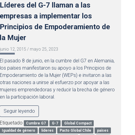
Líderes del G-7 llaman a las
empresas a implementar los
Principios de Empoderamiento de
la Mujer
junio 12, 2015
/
mayo 25, 2023
El pasado 8 de junio, en la cumbre del ‎G7‬ en Alemania,
los países manifestaron su apoyo a los Principios de
Empoderamiento de la Mujer (WEPs) e invitaron a las
otras naciones a unirse al esfuerzo por apoyar a las
mujeres emprendedoras y reducir la brecha de género
en la participación laboral.‬‬‬
Seguir leyendo
Etiquetado
Cumbre G7
G-7
Global Compact
Igualdad de género
líderes
Pacto Global Chile
países