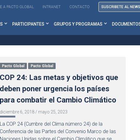
E A PACTO GLOBAL
INTRANET
CONTACTO
SUSCRIBETE AL NEW
S
PARTICIPANTES
GRUPOS Y PROGRAMAS
DOCUMENTO
Pacto Global
Pacto Global
COP 24: Las metas y objetivos que
deben poner urgencia los países
para combatir el Cambio Climático
diciembre 6, 2018
/
mayo 25, 2023
La COP 24 (Cumbre del Clima número 24) de la
Conferencia de las Partes del Convenio Marco de las
Naciones Unidas sobre el Cambio Climático que se