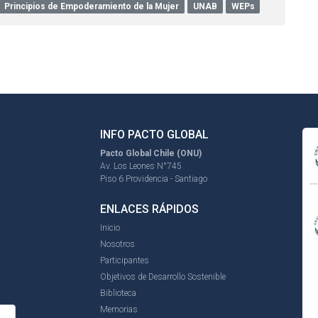
Principios de Empoderamiento de la Mujer
UNAB
WEPs
INFO PACTO GLOBAL
Pacto Global Chile (ONU)
Av. Los Leones N°745
Piso 6 Providencia - Santiago
ENLACES RÁPIDOS
Inicio
Nosotros
Participantes
Objetivos de Desarrollo Sostenible
Biblioteca
Memorias