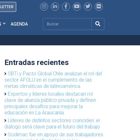
SLETTER
Search
S
AGENDA
Entradas recientes
SBTi y Pacto Global Chile analizan el rol del
sector AFOLU en el cumplimiento de las
metas climáticas de latinoamérica
Expertos y líderes locales destacan rol
clave de alianza público-privada y definen
principales desafíos para mejorar la
educación en La Araucanía
Líderes de distintos sectores coinciden: el
diálogo será clave para el futuro del trabajo
Sodimac fue en apoyo de sus trabajadores