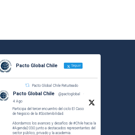
Pacto Global Chile
Seguir
Pacto Global Chile Retuiteado
Pacto Global Chile
@pactoglobal
·
4 Ago
Participa del tercer encuentro del ciclo El Caso
de Negocio de la
#Sostenibilidad
.
Abordamos los avances y desafíos de
#Chile
hacia la
#Agenda2030
junto a destacados representantes del
sector público, privado y la academia.