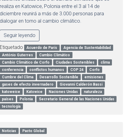
realiza en Katowice, Polonia entre el 3 al 14 de
diciembre reunirá a más de 3.000 personas para
dialogar en torno al cambio climático.
Seguir leyendo
Etiquetado
Acuerdo de París
Agencia de Sustentabilidad
António Guterres
Cambio Climático
Cambio Climático de Corfo
Ciudades Sostenibles
clima
conferencia
conflictos humanos
COP 24
Corfo
Cumbre del Clima
Desarrollo Sostenible
emisiones
gases de efecto invernadero
Giovanni Calderón Bassi
katoweice
Katowice
Naciones Unidas
naturaleza
países
Polonia
Secretario General de las Naciones Unidas
tecnología
Noticias
Pacto Global