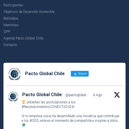
Participantes
Objetivos de Desarrollo Sostenible
Biblioteca
Memorias
SIPP
Agenda Pacto Global Chile
Contacto
Pacto Global Chile
Seguir
Pacto Global Chile
@pactoglobal
·
6 Ago
¡Abiertas las postulaciones a los
#ReconocimientosCONECTA2026
!
Si tu empresa socia ha desarrollado una iniciativa que contribuye
a los
#ODS
, este es el momento de compartirla e inspirar a otros.