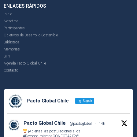
ENLACES RÁPIDOS
Inicio
Nosotros
Participantes
Objetivos de Desarrollo Sostenible
Biblioteca
Memorias
SIPP
Agenda Pacto Global Chile
Contacto
Pacto Global Chile
Seguir
Pacto Global Chile
@pactoglobal
·
14h
¡Abiertas las postulaciones a los
#ReconocimientosCONECTA2026
!