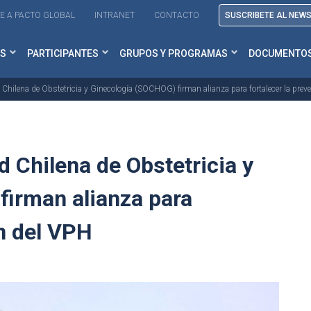
E A PACTO GLOBAL
INTRANET
CONTACTO
SUSCRIBETE AL NEW
S
PARTICIPANTES
GRUPOS Y PROGRAMAS
DOCUMENTO
 Chilena de Obstetricia y Ginecología (SOCHOG) firman alianza para fortalecer la prev
d Chilena de Obstetricia y
firman alianza para
ón del VPH