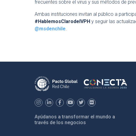
frecuentes sobre el virus y sus métodos de pre
Ambas instituciones invitan al público a partici
#HablemosClarodelVPH
y seguir las actuali
@msdenchile
.
Ayúdanos a transformar el mundo a
través de los negocios