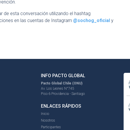
vención.
par de esta conversación utilizando el hashtag
zaciones en las cuentas de Instagram
@sochog_oficial
y
INFO PACTO GLOBAL
Pacto Global Chile (ONU)
Av. Los Leones N°745
Piso 6 Providencia - Santiago
ENLACES RÁPIDOS
Inicio
Nosotros
Participantes