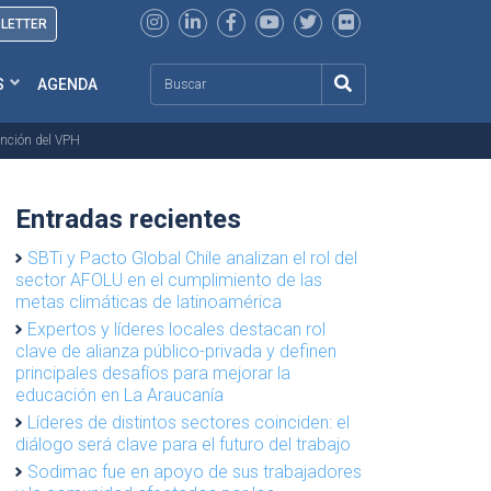
SLETTER
Search
S
AGENDA
ención del VPH
Entradas recientes
SBTi y Pacto Global Chile analizan el rol del
sector AFOLU en el cumplimiento de las
metas climáticas de latinoamérica
Expertos y líderes locales destacan rol
clave de alianza público-privada y definen
principales desafíos para mejorar la
educación en La Araucanía
Líderes de distintos sectores coinciden: el
diálogo será clave para el futuro del trabajo
Sodimac fue en apoyo de sus trabajadores