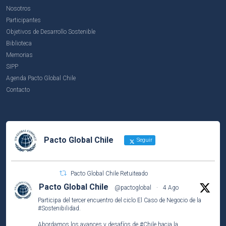
Nosotros
Participantes
Objetivos de Desarrollo Sostenible
Biblioteca
Memorias
SIPP
Agenda Pacto Global Chile
Contacto
Pacto Global Chile
Seguir
Pacto Global Chile Retuiteado
Pacto Global Chile
@pactoglobal
·
4 Ago
Participa del tercer encuentro del ciclo El Caso de Negocio de la
#Sostenibilidad
.
Abordamos los avances y desafíos de
#Chile
hacia la