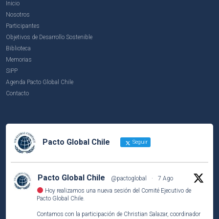
Inicio
Nosotros
Participantes
Objetivos de Desarrollo Sostenible
Biblioteca
Memorias
SIPP
Agenda Pacto Global Chile
Contacto
Pacto Global Chile
Seguir
Pacto Global Chile
@pactoglobal
·
7 Ago
Hoy realizamos una nueva sesión del Comité Ejecutivo de
Pacto Global Chile.
Contamos con la participación de Christian Salazar, coordinador