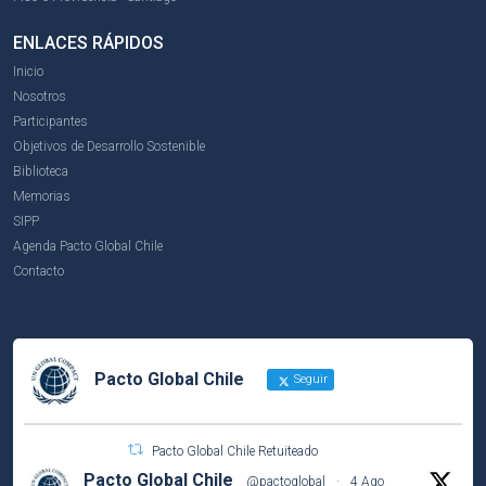
ENLACES RÁPIDOS
Inicio
Nosotros
Participantes
Objetivos de Desarrollo Sostenible
Biblioteca
Memorias
SIPP
Agenda Pacto Global Chile
Contacto
Pacto Global Chile
Seguir
Pacto Global Chile Retuiteado
Pacto Global Chile
@pactoglobal
·
4 Ago