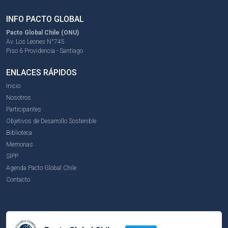
INFO PACTO GLOBAL
Pacto Global Chile (ONU)
Av. Los Leones N°745
Piso 6 Providencia - Santiago
ENLACES RÁPIDOS
Inicio
Nosotros
Participantes
Objetivos de Desarrollo Sostenible
Biblioteca
Memorias
SIPP
Agenda Pacto Global Chile
Contacto