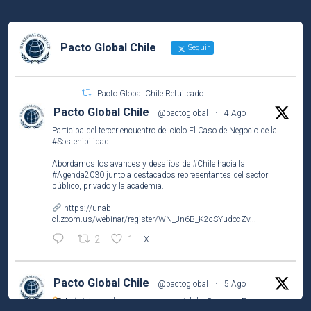
Pacto Global Chile
Seguir
Pacto Global Chile Retuiteado
Pacto Global Chile
@pactoglobal
·
4 Ago
Participa del tercer encuentro del ciclo El Caso de Negocio de la
#Sostenibilidad
.
Abordamos los avances y desafíos de
#Chile
hacia la
#Agenda2030
junto a destacados representantes del sector
público, privado y la academia.
https://unab-
cl.zoom.us/webinar/register/WN_Jn6B_K2cSYudocZv...
2
1
X
Pacto Global Chile
@pactoglobal
·
5 Ago
Así vivimos el encuentro presencial del Grupo de Empresas