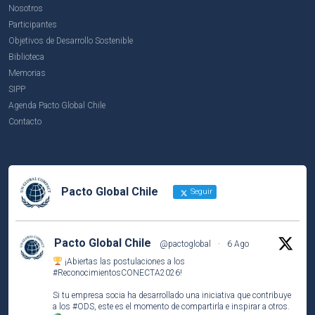
Nosotros
Participantes
Objetivos de Desarrollo Sostenible
Biblioteca
Memorias
SIPP
Agenda Pacto Global Chile
Contacto
Pacto Global Chile
Seguir
Pacto Global Chile
@pactoglobal
·
6 Ago
¡Abiertas las postulaciones a los
#ReconocimientosCONECTA2026
!
Si tu empresa socia ha desarrollado una iniciativa que contribuye
a los
#ODS
, este es el momento de compartirla e inspirar a otros.