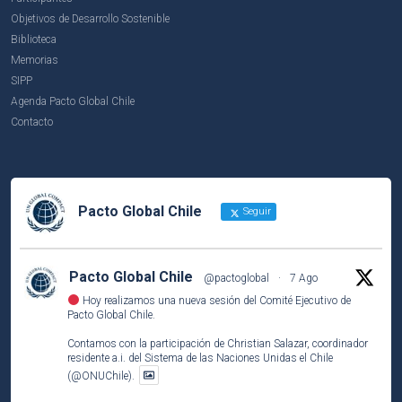
Objetivos de Desarrollo Sostenible
Biblioteca
Memorias
SIPP
Agenda Pacto Global Chile
Contacto
Pacto Global Chile
Seguir
Pacto Global Chile
@pactoglobal
·
7 Ago
Hoy realizamos una nueva sesión del Comité Ejecutivo de
Pacto Global Chile.
Contamos con la participación de Christian Salazar, coordinador
residente a.i. del Sistema de las Naciones Unidas el Chile
(@ONUChile).