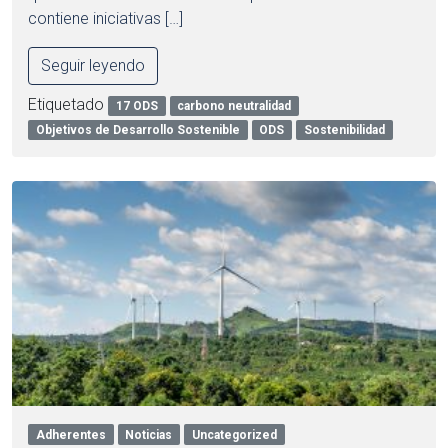
contiene iniciativas […]
Seguir leyendo
Etiquetado
17 ODS
carbono neutralidad
Objetivos de Desarrollo Sostenible
ODS
Sostenibilidad
Adherentes
Noticias
Uncategorized