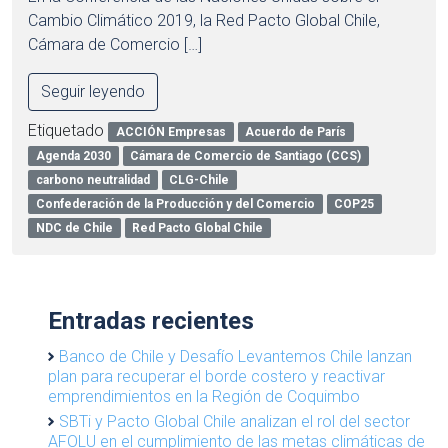
Cambio Climático 2019, la Red Pacto Global Chile,
Cámara de Comercio […]
Seguir leyendo
Etiquetado
ACCIÓN Empresas
Acuerdo de París
Agenda 2030
Cámara de Comercio de Santiago (CCS)
carbono neutralidad
CLG-Chile
Confederación de la Producción y del Comercio
COP25
NDC de Chile
Red Pacto Global Chile
Entradas recientes
Banco de Chile y Desafío Levantemos Chile lanzan
plan para recuperar el borde costero y reactivar
emprendimientos en la Región de Coquimbo
SBTi y Pacto Global Chile analizan el rol del sector
AFOLU en el cumplimiento de las metas climáticas de