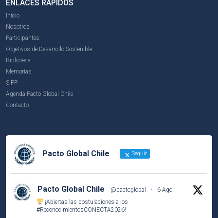
ENLACES RÁPIDOS
Inicio
Nosotros
Participantes
Objetivos de Desarrollo Sostenible
Biblioteca
Memorias
SIPP
Agenda Pacto Global Chile
Contacto
Pacto Global Chile
Seguir
Pacto Global Chile
@pactoglobal
·
6 Ago
¡Abiertas las postulaciones a los
#ReconocimientosCONECTA2026
!