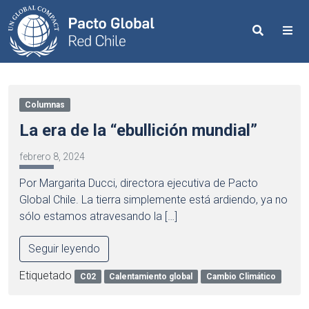
Search
Me
Columnas
La era de la “ebullición mundial”
febrero 8, 2024
Por Margarita Ducci, directora ejecutiva de Pacto
Global Chile. La tierra simplemente está ardiendo, ya no
sólo estamos atravesando la […]
Seguir leyendo
Etiquetado
C02
Calentamiento global
Cambio Climático