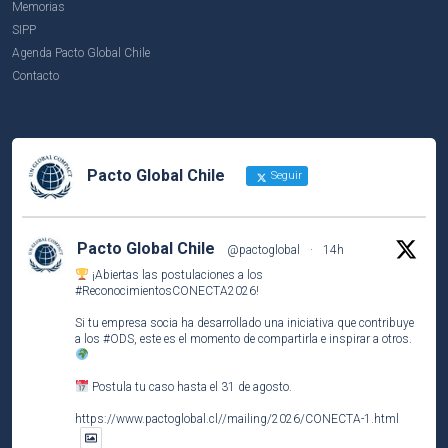
Memorias
SIPP
Agenda Pacto Global Chile
Contacto
Pacto Global Chile
Seguir
Pacto Global Chile
@pactoglobal
·
14h
¡Abiertas las postulaciones a los
#ReconocimientosCONECTA2026
!
Si tu empresa socia ha desarrollado una iniciativa que contribuye
a los
#ODS
, este es el momento de compartirla e inspirar a otros.
Postula tu caso hasta el 31 de agosto.
https://www.pactoglobal.cl//mailing/2026/CONECTA-1.html