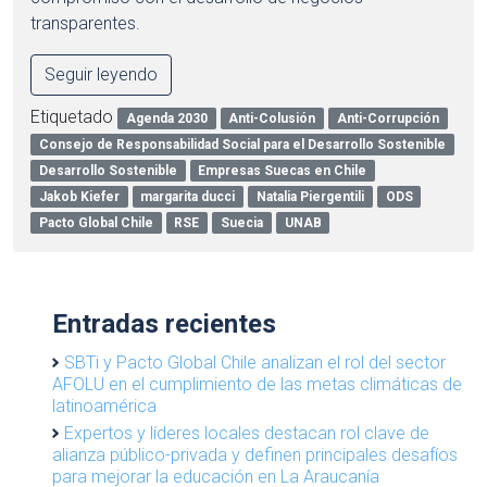
transparentes.
Seguir leyendo
Etiquetado
Agenda 2030
Anti-Colusión
Anti-Corrupción
Consejo de Responsabilidad Social para el Desarrollo Sostenible
Desarrollo Sostenible
Empresas Suecas en Chile
Jakob Kiefer
margarita ducci
Natalia Piergentili
ODS
Pacto Global Chile
RSE
Suecia
UNAB
Entradas recientes
SBTi y Pacto Global Chile analizan el rol del sector
AFOLU en el cumplimiento de las metas climáticas de
latinoamérica
Expertos y líderes locales destacan rol clave de
alianza público-privada y definen principales desafíos
para mejorar la educación en La Araucanía