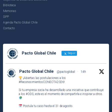
Biblioteca
Memorias
SIPP
Agenda Pacto Global Chile
Contacto
Pacto Global Chile
Seguir
Pacto Global Chile
@pactoglobal
·
14h
¡Abiertas las postulaciones a los
#ReconocimientosCONECTA2026
!
Si tu empresa socia ha desarrollado una iniciativa que contribuye
a los
#ODS
, este es el momento de compartirla e inspirar a otros.
Postula tu caso hasta el 31 de agosto.