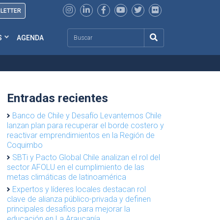
SLETTER
Search
S
AGENDA
Entradas recientes
Banco de Chile y Desafío Levantemos Chile
lanzan plan para recuperar el borde costero y
reactivar emprendimientos en la Región de
Coquimbo
SBTi y Pacto Global Chile analizan el rol del
sector AFOLU en el cumplimiento de las
metas climáticas de latinoamérica
Expertos y líderes locales destacan rol
clave de alianza público-privada y definen
principales desafíos para mejorar la
educación en La Araucanía