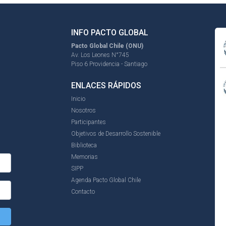
INFO PACTO GLOBAL
Pacto Global Chile (ONU)
Av. Los Leones N°745
Piso 6 Providencia - Santiago
ENLACES RÁPIDOS
Inicio
Nosotros
Participantes
Objetivos de Desarrollo Sostenible
Biblioteca
Memorias
SIPP
Agenda Pacto Global Chile
Contacto