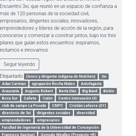
Encuentro 3xi, que reunió en un espacio de confianza a
más de 120 personas de la sociedad civil,
empresarios, dirigentes sociales, innovadores,
emprendedores y líderes de acción de la región, para
conocerse y comenzar a construir juntos, bajo los tres
pilares que guían estos encuentros: inspirarnos,
incluirnos e innovarnos.
Seguir leyendo
Etiquetado
(lonco y dirigente indígena de Mulchén)
3xi
Adan Cariman
agrupación Ñocha Malen
Antofagasta
Araucanía
Augusto Robert
Berta Díaz
Big Band
Biobío
Boca Sur
Cañete
Catim
Centro Innovación UC
club de campo La Posada
CMPC
Cristián Lefevre (EY)
directorio de 3xi
dirigentes sociales
diversidad
emprendedores
empresarios
Facultad de Ingeniería de la Universidad de Concepción
Francisco Gazmuri
Gonzalo Miralles (Proyecto +R)