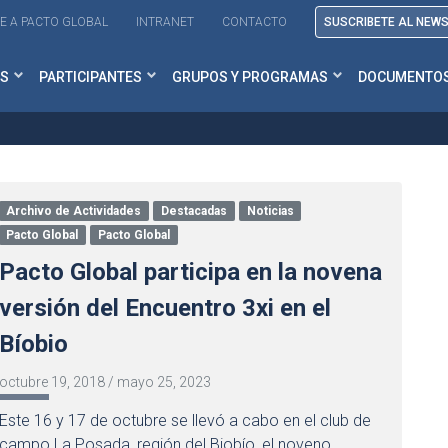
E A PACTO GLOBAL
INTRANET
CONTACTO
SUSCRIBETE AL NEW
S
PARTICIPANTES
GRUPOS Y PROGRAMAS
DOCUMENTO
Archivo de Actividades
Destacadas
Noticias
Pacto Global
Pacto Global
Pacto Global participa en la novena
versión del Encuentro 3xi en el
Bíobio
octubre 19, 2018
/
mayo 25, 2023
Este 16 y 17 de octubre se llevó a cabo en el club de
campo La Posada, región del Biobío, el noveno