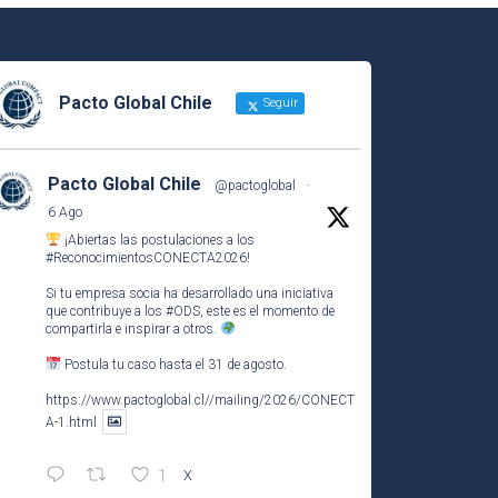
Pacto Global Chile
Seguir
Pacto Global Chile
@pactoglobal
·
6 Ago
¡Abiertas las postulaciones a los
#ReconocimientosCONECTA2026
!
Si tu empresa socia ha desarrollado una iniciativa
que contribuye a los
#ODS
, este es el momento de
compartirla e inspirar a otros.
Postula tu caso hasta el 31 de agosto.
https://www.pactoglobal.cl//mailing/2026/CONECT
A-1.html
1
X