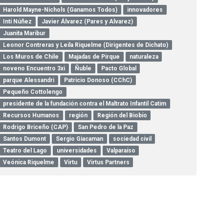
Harold Mayne-Nichols (Ganamos Todos)
innovadores
Inti Núñez
Javier Álvarez (Pares y Alvarez)
Juanita Maribur
Leonor Contreras y Leila Riquelme (Dirigentes de Dichato)
Los Muros de Chile
Majadas de Pirque
naturaleza
noveno Encuentro 3xi
Ñuble
Pacto Global
parque Alessandri
Patricio Donoso (CChC)
Pequeño Cottolengo
presidente de la fundación contra el Maltrato Infantil Catim
Recursos Humanos
región
Región del Biobío
Rodrigo Briceño (CAP)
San Pedro de la Paz
Santos Dumont
Sergio Giacaman
sociedad civil
Teatro del Lago
universidades
Valparaíso
Veónica Riquelme
Virtu
Virtus Partners