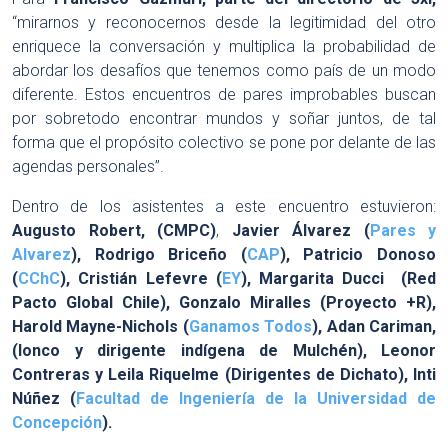
“mirarnos y reconocernos desde la legitimidad del otro
enriquece la conversación y multiplica la probabilidad de
abordar los desafíos que tenemos como país de un modo
diferente. Estos encuentros de pares improbables buscan
por sobretodo encontrar mundos y soñar juntos, de tal
forma que el propósito colectivo se pone por delante de las
agendas personales”.
Dentro de los asistentes a este encuentro estuvieron:
Augusto Robert, (CMPC)
,
Javier Álvarez (
Pares y
Alvarez
), Rodrigo Briceño (
CAP
), Patricio Donoso
(
CChC
), Cristián Lefevre (
EY
), Margarita Ducci (Red
Pacto Global Chile), Gonzalo Miralles (Proyecto +R),
Harold Mayne-Nichols (
Ganamos Todos
), Adan Cariman,
(lonco y dirigente indígena de Mulchén), Leonor
Contreras y Leila Riquelme (Dirigentes de Dichato), Inti
Núñez (
Facultad de Ingeniería de la Universidad de
Concepción
).