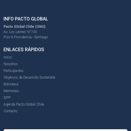
INFO PACTO GLOBAL
Pacto Global Chile (ONU)
Av. Los Leones N°745
Piso 6 Providencia - Santiago
ENLACES RÁPIDOS
Inicio
Nosotros
Participantes
Objetivos de Desarrollo Sostenible
Biblioteca
Memorias
SIPP
Agenda Pacto Global Chile
Contacto