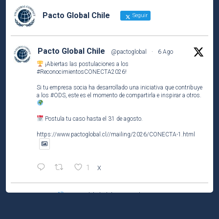
Pacto Global Chile
Seguir
Pacto Global Chile
@pactoglobal
·
6 Ago
¡Abiertas las postulaciones a los
#ReconocimientosCONECTA2026
!
Si tu empresa socia ha desarrollado una iniciativa que contribuye
a los
#ODS
, este es el momento de compartirla e inspirar a otros.
Postula tu caso hasta el 31 de agosto.
https://www.pactoglobal.cl//mailing/2026/CONECTA-1.html
1
X
Pacto Global Chile Retuiteado
Pacto Global Chile
@pactoglobal
·
4 Ago