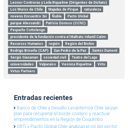
Leonor Contreras y Leila Riquelme (Dirigentes de Dichato)
Los Muros de Chile
Majadas de Pirque
naturaleza
noveno Encuentro 3xi
Ñuble
Pacto Global
parque Alessandri
Patricio Donoso (CChC)
Pequeño Cottolengo
presidente de la fundación contra el Maltrato Infantil Catim
Recursos Humanos
región
Región del Biobío
Rodrigo Briceño (CAP)
San Pedro de la Paz
Santos Dumont
Sergio Giacaman
sociedad civil
Teatro del Lago
universidades
Valparaíso
Veónica Riquelme
Virtu
Virtus Partners
Entradas recientes
Banco de Chile y Desafío Levantemos Chile lanzan
plan para recuperar el borde costero y reactivar
emprendimientos en la Región de Coquimbo
SBTi y Pacto Global Chile analizan el rol del sector