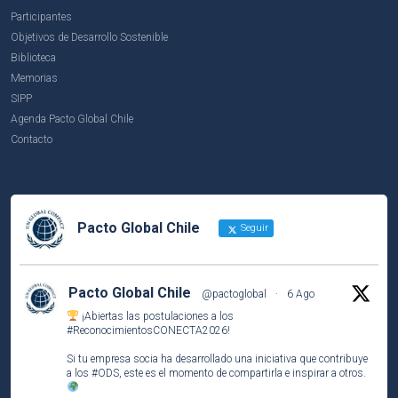
Participantes
Objetivos de Desarrollo Sostenible
Biblioteca
Memorias
SIPP
Agenda Pacto Global Chile
Contacto
Pacto Global Chile
Seguir
Pacto Global Chile
@pactoglobal
·
6 Ago
¡Abiertas las postulaciones a los
#ReconocimientosCONECTA2026
!
Si tu empresa socia ha desarrollado una iniciativa que contribuye
a los
#ODS
, este es el momento de compartirla e inspirar a otros.