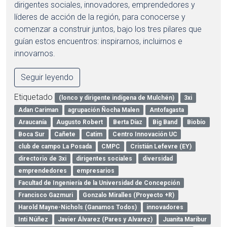
dirigentes sociales, innovadores, emprendedores y
líderes de acción de la región, para conocerse y
comenzar a construir juntos, bajo los tres pilares que
guían estos encuentros: inspirarnos, incluirnos e
innovarnos.
Seguir leyendo
Etiquetado
(lonco y dirigente indígena de Mulchén)
3xi
Adan Cariman
agrupación Ñocha Malen
Antofagasta
Araucanía
Augusto Robert
Berta Díaz
Big Band
Biobío
Boca Sur
Cañete
Catim
Centro Innovación UC
club de campo La Posada
CMPC
Cristián Lefevre (EY)
directorio de 3xi
dirigentes sociales
diversidad
emprendedores
empresarios
Facultad de Ingeniería de la Universidad de Concepción
Francisco Gazmuri
Gonzalo Miralles (Proyecto +R)
Harold Mayne-Nichols (Ganamos Todos)
innovadores
Inti Núñez
Javier Álvarez (Pares y Alvarez)
Juanita Maribur